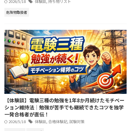
2026/5/18
体験談
,
持ち物リスト
危険物取扱者
【体験談】電験三種の勉強を1年8か月続けたモチベー
ション維持法｜勉強が苦手でも継続できたコツを独学
一発合格者が直伝！
2026/5/18
体験談
,
合格体験記
,
試験対策