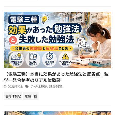
【電験三種】本当に効果があった勉強法と反省点｜独
学一発合格者のリアル体験談
2026/5/18
合格体験記
,
試験対策
合格体験記
電験三種