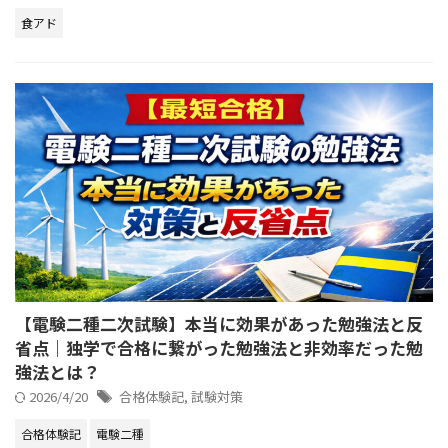
食アド
【電験二種二次試験】本当に効果があった勉強法と反
省点｜独学で合格に繋がった勉強法と非効率だった勉
強法とは？
2026/4/20
合格体験記
,
試験対策
合格体験記
電験二種