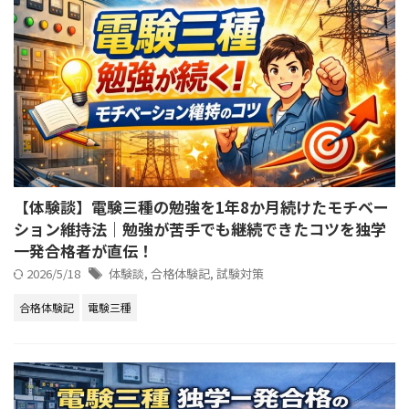
【体験談】電験三種の勉強を1年8か月続けたモチベー
ション維持法｜勉強が苦手でも継続できたコツを独学
一発合格者が直伝！
2026/5/18
体験談
,
合格体験記
,
試験対策
合格体験記
電験三種