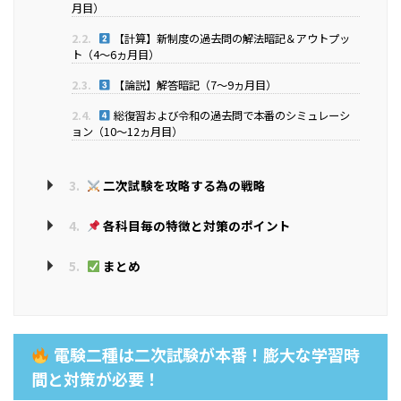
月目）
2.2.
【計算】新制度の過去問の解法暗記＆アウトプッ
ト（4～6ヵ月目）
2.3.
【論説】解答暗記（7～9ヵ月目）
2.4.
総復習および令和の過去問で本番のシミュレーシ
ョン（10～12ヵ月目）
3.
二次試験を攻略する為の戦略
4.
各科目毎の特徴と対策のポイント
5.
まとめ
電験二種は二次試験が本番！膨大な学習時
間と対策が必要！