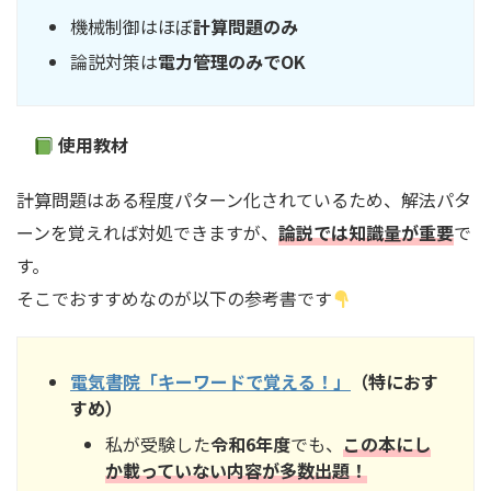
機械制御はほぼ
計算問題のみ
論説対策は
電力管理のみでOK
使用教材
計算問題はある程度パターン化されているため、解法パタ
ーンを覚えれば対処できますが、
論説では知識量が重要
で
す。
そこでおすすめなのが以下の参考書です
電気書院「キーワードで覚える！」
（特におす
すめ）
私が受験した
令和6年度
でも、
この
本
にし
か載っていない内容が多数出題！