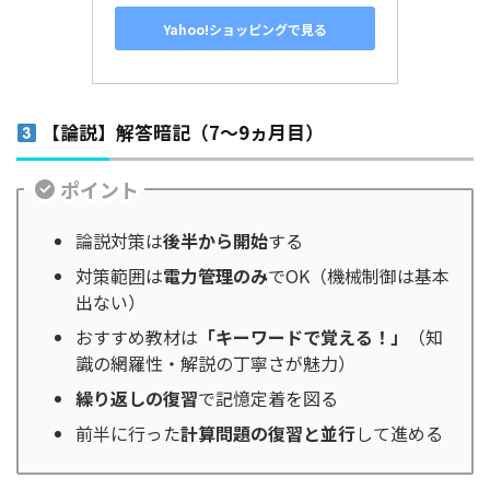
Yahoo!ショッピングで見る
【論説】解答暗記（7～9ヵ月目）
ポイント
論説対策は
後半から開始
する
対策範囲は
電力管理のみ
でOK（機械制御は基本
出ない）
おすすめ教材は
「キーワードで覚える！」
（知
識の網羅性・解説の丁寧さが魅力）
繰り返しの復習
で記憶定着を図る
前半に行った
計算問題の復習と並行
して進める