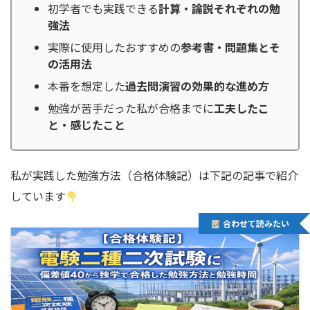
初学者でも実践できる
計算・論説それぞれの勉
強法
実際に使用したおすすめの
参考書・問題集とそ
の活用法
本番を想定した
過去問演習の効果的な進め方
勉強が苦手だった私が合格までに
工夫したこ
と・感じたこと
私が実践した勉強方法（合格体験記）は下記の記事で紹介
しています
合わせて読みたい