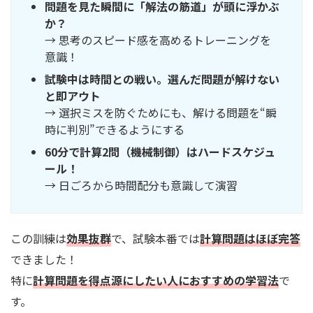
問題を見た瞬間に「解法の筋道」が頭に浮かぶ
か？
→ 思考のスピード感を高めるトレーニングを
意識！
試験中は時間との戦い。選んだ問題が解けない
と即アウト
→ 選択ミスを防ぐためにも、解ける問題を“瞬
時に判別”できるようにする
60分で計算2問（機械制御）はハードスケジュ
ール！
→ 日ごろから時間配分も意識して演習
この訓練は
効果抜群
で、試験本番では
計算問題はほぼ完答
できました！
特に
計算問題を得点源にしたい人におすすめの学習法
で
す。