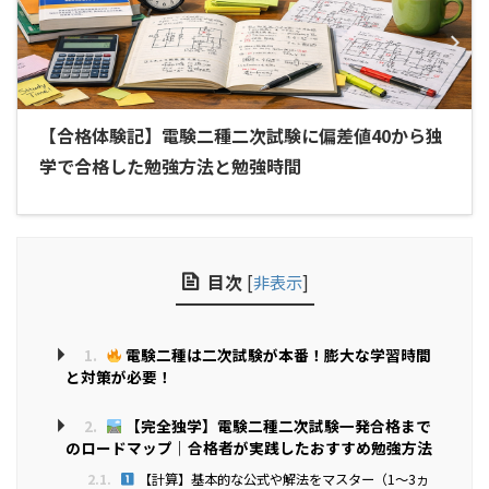
【合格体験記】電験二種二次試験に偏差値40から独
学で合格した勉強方法と勉強時間
目次
[
非表示
]
1.
電験二種は二次試験が本番！膨大な学習時間
と対策が必要！
2.
【完全独学】電験二種二次試験一発合格まで
のロードマップ｜合格者が実践したおすすめ勉強方法
2.1.
【計算】基本的な公式や解法をマスター（1～3ヵ